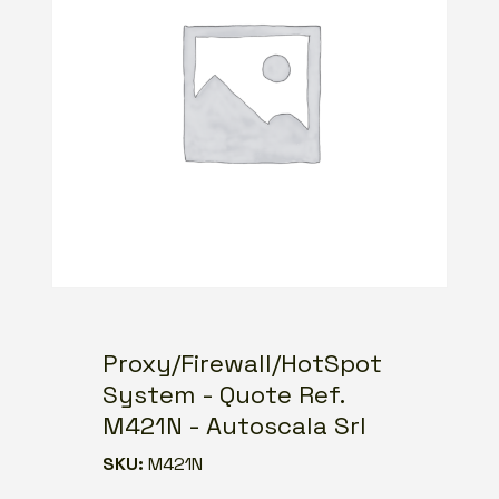
Proxy/Firewall/HotSpot
System - Quote Ref.
M421N - Autoscala Srl
SKU:
M421N