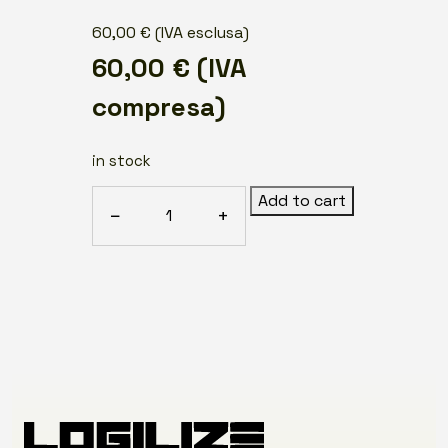
60,00
€
(IVA esclusa)
60,00
€
(IVA
compresa)
in stock
Proxy/Firewall/HotSpot
Add to cart
−
+
System
-
Quote
Ref.
M421N
-
Autoscala
Srl
quantity