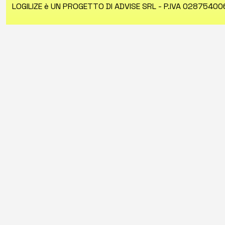
LOGILIZE è UN PROGETTO DI ADVISE SRL - P.IVA 0287540