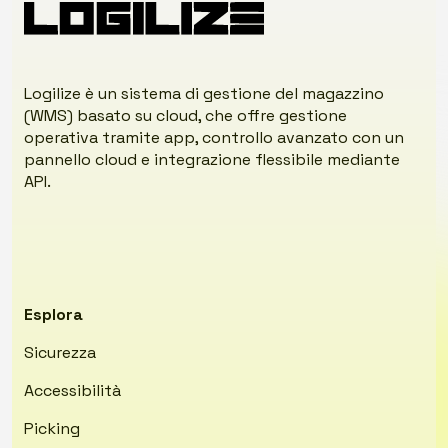
INTERNATIONAL
WORLD
GROUP
SRL
Logilize è un sistema di gestione del magazzino
quantity
(WMS) basato su cloud, che offre gestione
operativa tramite app, controllo avanzato con un
pannello cloud e integrazione flessibile mediante
API.
Esplora
Sicurezza
Accessibilità
Picking