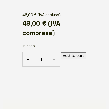
48,00
€
(IVA esclusa)
48,00
€
(IVA
compresa)
in stock
Cloud
Add to cart
−
+
VoIP
System
(4
Users)
-
Offer
Ref.
M430V
-