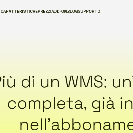
CARATTERISTICHE
PREZZI
ADD-ON
BLOG
SUPPORTO
iù di un WMS: un
completa, già i
nell’abbonam