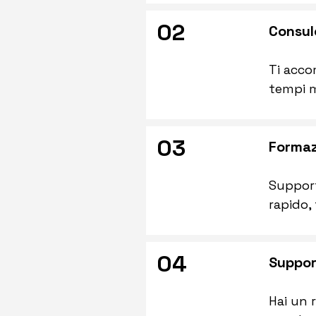
02
Consul
Ti acco
tempi m
03
Formaz
Support
rapido, 
04
Suppor
Hai un 