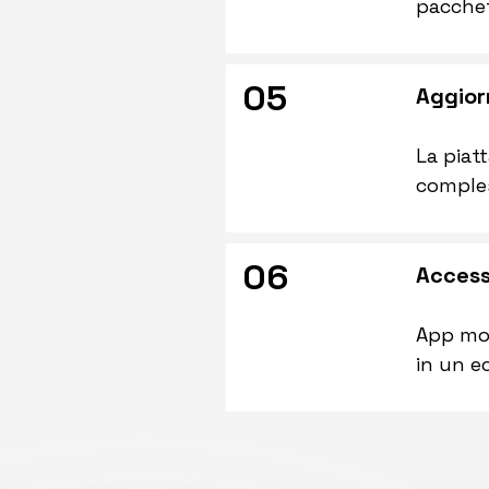
pacchet
05
Aggior
La piat
comples
06
Access
App mob
in un e