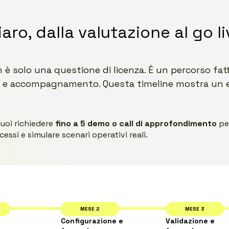
ro, dalla valutazione al go li
è solo una questione di licenza. È un percorso fatto
e e accompagnamento. Questa timeline mostra un e
uoi richiedere
fino a 5 demo o call di approfondimento
per
essi e simulare scenari operativi reali.
MESE 2
MESE 3
Configurazione e
Validazione e