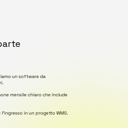
parte
oniamo un software da
i.
none mensile chiaro che include
e l’ingresso in un progetto WMS.