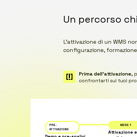
Un percorso chia
L’attivazione di un WMS non 
configurazione, formazion
Prima dell’attivazione,
p
confrontarti sui tuoi proc
PRE-
MESE 1
ATTIVAZIONE
Attivazione e
Demo e pre-analisi