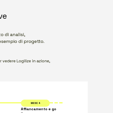
ve
 di analisi,
sempio di progetto.
 vedere Logilize in azione,
MESE 4
Affiancamento e go