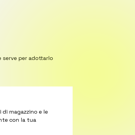
 serve per adottarlo
i di magazzino e le
nte con la tua