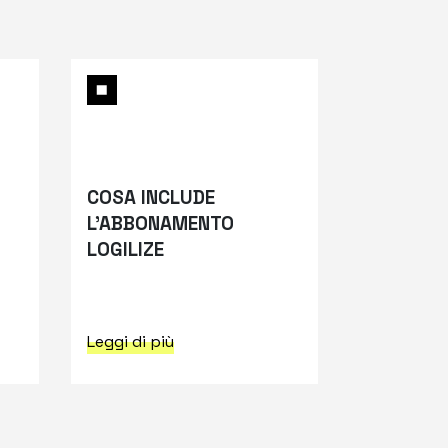
COSA INCLUDE
SUPPORT
L’ABBONAMENTO
QUANDO 
LOGILIZE
BISOGNO
Leggi di più
Leggi di pi