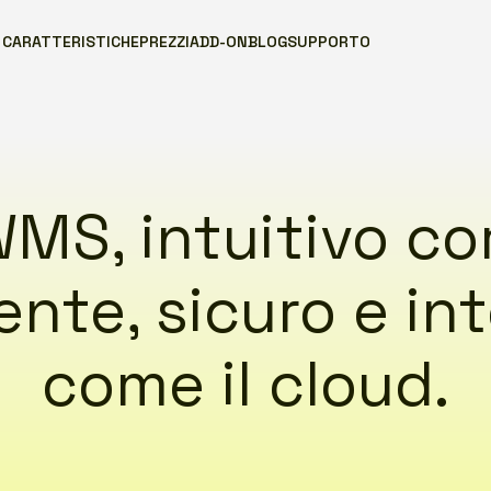
CARATTERISTICHE
PREZZI
ADD-ON
BLOG
SUPPORTO
 WMS, intuitivo c
ente, sicuro e int
come il cloud.