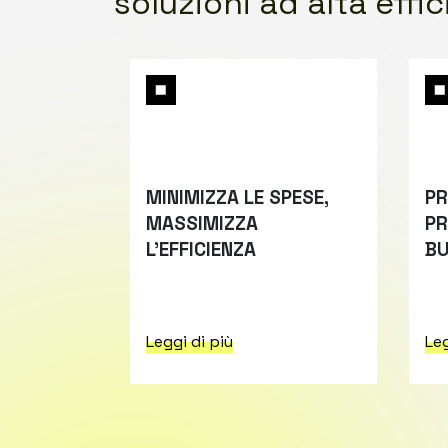
soluzioni ad alta effi
IDABILE
MINIMIZZA LE SPESE,
PR
I
MASSIMIZZA
PR
L'EFFICIENZA
BU
Leggi di più
Leg