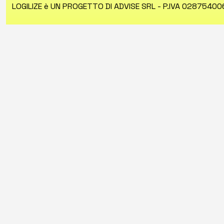
LOGILIZE è UN PROGETTO DI ADVISE SRL - P.IVA 0287540